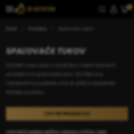
0
Úvod
Produkty
Spaľovače tukov
SPAĽOVAČE TUKOV
Urýchlite svoju cestu k chudnutiu s našimi účinnými
produktmi na spaľovanie tukov. Zrýchlite svoj
metabolizmus, potlačte chuť do jedla a dosiahnite
štíhlejšiu postavu.
FILTER PRODUKTOV
ODPORÚČAME
NAJNIŽŠIA CENA
NAJVYŠŠIA CENA