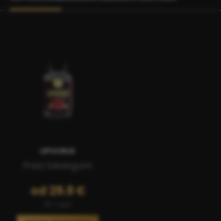
LIPOCRUX
Pred tréningom
od 29.9 €
90 caps