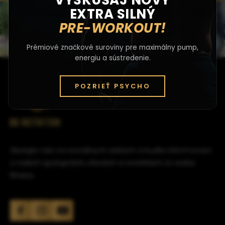
VYSKÚŠAJ NOVÝ
EXTRA SILNÝ
PRE-WORKOUT!
Prémiové značkové suroviny pre maximálny pump,
energiu a sústredenie.
POZRIEŤ PSYCHO
Sledujte nás na sociálnych sieťach a buďte informovaní
o našich spoluprách, zľavách a novinkách zo sveta
fitness.