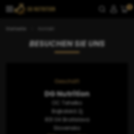
0
Startseite
Kontakt
BESUCHEN SIE UNS
Geschäft
DG Nutrition
OC Tehelko
Bajkalská 2j
831 04 Bratislava
Slovensko