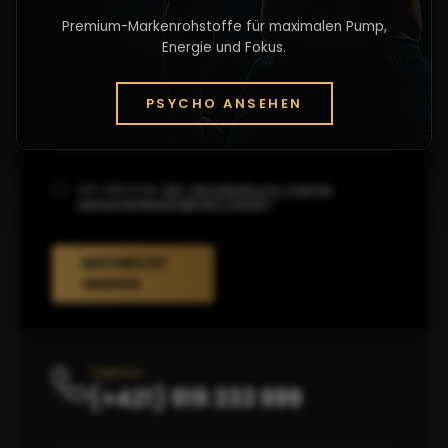
Premium-Markenrohstoffe für maximalen Pump,
Energie und Fokus.
PSYCHO ANSEHEN
Ich stimme
der Verarbeitung meiner
personenbezogenen Daten
.
NACHRICHT
SENDEN
Telefon
(+421) 919 333 999