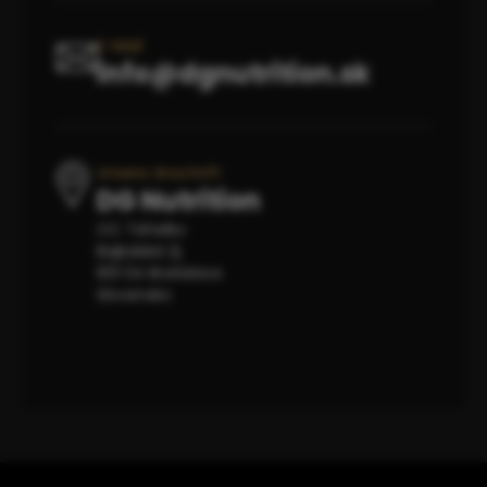
E-Mail
info@dgnutrition.sk
Unsere Anschrift
DG Nutrition
OC Tehelko
Bajkalská 2j
831 04 Bratislava
Slovensko