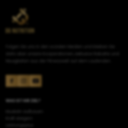
Folgen Sie uns in den sozialen Medien und bleiben Sie
stets über unsere Kooperationen, exklusive Rabatte und
Neuigkeiten aus der Fitnesswelt auf dem Laufenden.
WAS IST IHR ZIEL?
Muskeln aufbauen
Kraft steigern
Leistungsplus