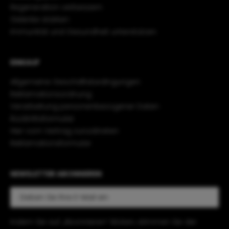
Regeneration verbessern
Gelenke stärken
Immunität und Gesundheit unterstützen
EINKAUF
Allgemeine Geschäftsbedingungen
Reklamationsordnung
Verarbeitung personenbezogener Daten
Rücktrittsformular
Hier vom Vertrag zurücktreten
Reklamationsformular
NEWSLETTER ABONNIEREN
Indem Sie auf „Abonnieren“ klicken, stimmen Sie der